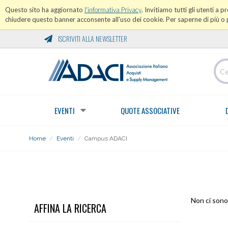
Questo sito ha aggiornato
l'informativa Privacy
. Invitiamo tutti gli utenti a 
chiudere questo banner acconsente all'uso dei cookie. Per saperne di più o p
ISCRIVITI ALLA NEWSLETTER
EVENTI
QUOTE ASSOCIATIVE
Home
/
Eventi
/
Campus ADACI
CAMPUS ADACI
Non ci sono 
AFFINA LA RICERCA