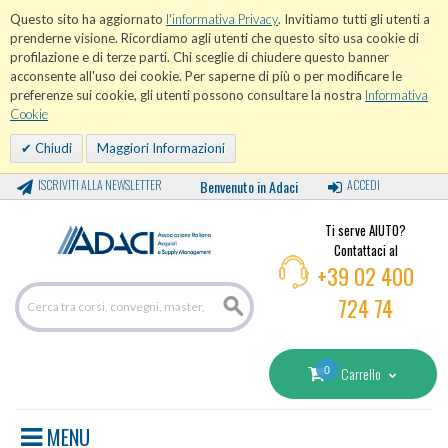
Questo sito ha aggiornato
l'informativa Privacy
. Invitiamo tutti gli utenti a
prenderne visione. Ricordiamo agli utenti che questo sito usa cookie di
profilazione e di terze parti. Chi sceglie di chiudere questo banner
acconsente all'uso dei cookie. Per saperne di più o per modificare le
preferenze sui cookie, gli utenti possono consultare la nostra
Informativa
Cookie
Chiudi
Maggiori Informazioni
ISCRIVITI ALLA NEWSLETTER
Benvenuto in Adaci
ACCEDI
Ti serve AIUTO?
Contattaci al
+39 02 400
724 74
0
Carrello
MENU