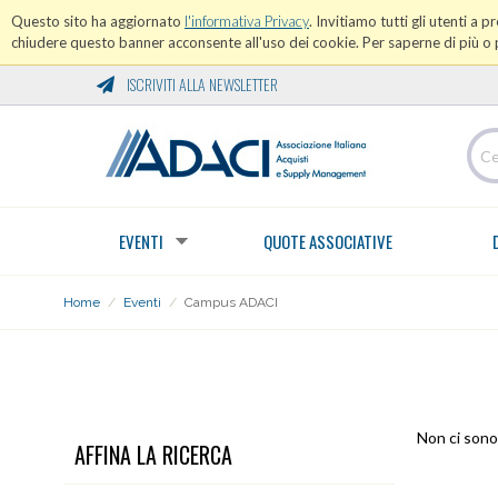
Questo sito ha aggiornato
l'informativa Privacy
. Invitiamo tutti gli utenti a 
chiudere questo banner acconsente all'uso dei cookie. Per saperne di più o p
ISCRIVITI ALLA NEWSLETTER
EVENTI
QUOTE ASSOCIATIVE
Home
/
Eventi
/
Campus ADACI
CAMPUS ADACI
Non ci sono 
AFFINA LA RICERCA