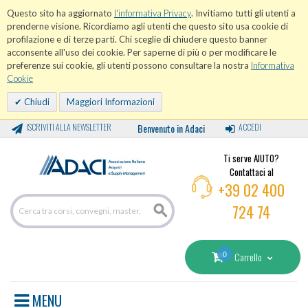
Questo sito ha aggiornato
l'informativa Privacy
. Invitiamo tutti gli utenti a
prenderne visione. Ricordiamo agli utenti che questo sito usa cookie di
profilazione e di terze parti. Chi sceglie di chiudere questo banner
acconsente all'uso dei cookie. Per saperne di più o per modificare le
preferenze sui cookie, gli utenti possono consultare la nostra
Informativa
Cookie
Chiudi
Maggiori Informazioni
ISCRIVITI ALLA NEWSLETTER
Benvenuto in Adaci
ACCEDI
Ti serve AIUTO?
Contattaci al
+39 02 400
724 74
0
Carrello
MENU