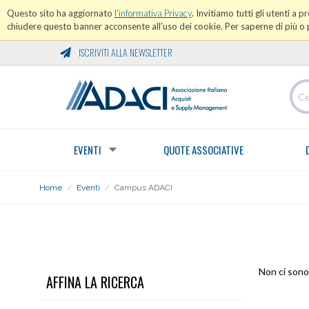
Questo sito ha aggiornato
l'informativa Privacy
. Invitiamo tutti gli utenti a 
chiudere questo banner acconsente all'uso dei cookie. Per saperne di più o p
ISCRIVITI ALLA NEWSLETTER
EVENTI
QUOTE ASSOCIATIVE
Home
/
Eventi
/
Campus ADACI
CAMPUS ADACI
Non ci sono 
AFFINA LA RICERCA