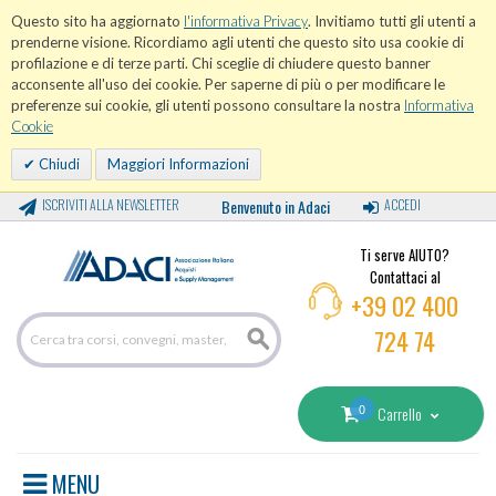
Questo sito ha aggiornato
l'informativa Privacy
. Invitiamo tutti gli utenti a
prenderne visione. Ricordiamo agli utenti che questo sito usa cookie di
profilazione e di terze parti. Chi sceglie di chiudere questo banner
acconsente all'uso dei cookie. Per saperne di più o per modificare le
preferenze sui cookie, gli utenti possono consultare la nostra
Informativa
Cookie
Chiudi
Maggiori Informazioni
ISCRIVITI ALLA NEWSLETTER
Benvenuto in Adaci
ACCEDI
Ti serve AIUTO?
Contattaci al
+39 02 400
724 74
0
Carrello
MENU