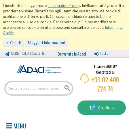
Questo sito ha aggiornato
l'informativa Privacy
. Invitiamo tutti gli utenti a
prenderne visione. Ricordiamo agli utenti che questo sito usa cookie di
profilazione e di terze parti. Chi sceglie di chiudere questo banner
acconsente all'uso dei cookie. Per saperne di più o per modificare le
preferenze sui cookie, gli utenti possono consultare la nostra
Informativa
Cookie
Chiudi
Maggiori Informazioni
ISCRIVITI ALLA NEWSLETTER
Benvenuto in Adaci
ACCEDI
Ti serve AIUTO?
Contattaci al
+39 02 400
724 74
0
Carrello
MENU