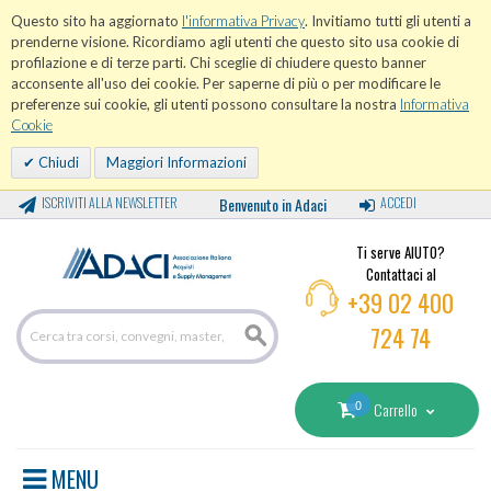
Questo sito ha aggiornato
l'informativa Privacy
. Invitiamo tutti gli utenti a
prenderne visione. Ricordiamo agli utenti che questo sito usa cookie di
profilazione e di terze parti. Chi sceglie di chiudere questo banner
acconsente all'uso dei cookie. Per saperne di più o per modificare le
preferenze sui cookie, gli utenti possono consultare la nostra
Informativa
Cookie
Chiudi
Maggiori Informazioni
ISCRIVITI ALLA NEWSLETTER
Benvenuto in Adaci
ACCEDI
Ti serve AIUTO?
Contattaci al
+39 02 400
724 74
0
Carrello
MENU