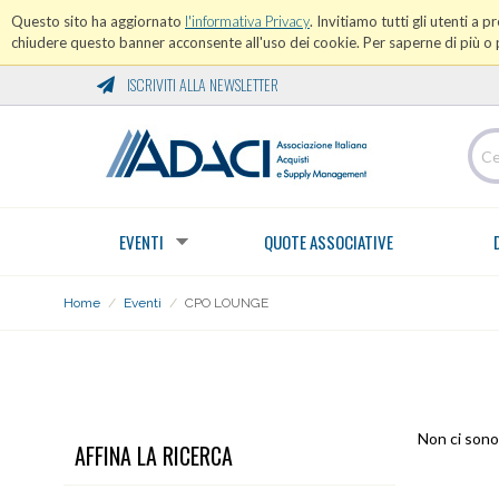
Questo sito ha aggiornato
l'informativa Privacy
. Invitiamo tutti gli utenti a 
chiudere questo banner acconsente all'uso dei cookie. Per saperne di più o p
ISCRIVITI ALLA NEWSLETTER
EVENTI
QUOTE ASSOCIATIVE
Home
/
Eventi
/
CPO LOUNGE
CPO LOUNGE
Non ci sono 
AFFINA LA RICERCA