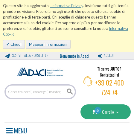
Questo sito ha aggiornato
l'informativa Privacy
. Invitiamo tutti gli utenti a
prenderne visione. Ricordiamo agli utenti che questo sito usa cookie di
profilazione e di terze parti. Chi sceglie di chiudere questo banner
acconsente all'uso dei cookie. Per saperne di più o per modificare le
preferenze sui cookie, gli utenti possono consultare la nostra
Informativa
Cookie
Chiudi
Maggiori Informazioni
ISCRIVITI ALLA NEWSLETTER
Benvenuto in Adaci
ACCEDI
Ti serve AIUTO?
Contattaci al
+39 02 400
724 74
0
Carrello
MENU