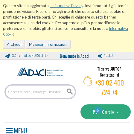
Questo sito ha aggiornato
l'informativa Privacy
. Invitiamo tutti gli utenti a
prenderne visione. Ricordiamo agli utenti che questo sito usa cookie di
profilazione e di terze parti. Chi sceglie di chiudere questo banner
acconsente all'uso dei cookie. Per saperne di più o per modificare le
preferenze sui cookie, gli utenti possono consultare la nostra
Informativa
Cookie
Chiudi
Maggiori Informazioni
ISCRIVITI ALLA NEWSLETTER
Benvenuto in Adaci
ACCEDI
Ti serve AIUTO?
Contattaci al
+39 02 400
724 74
0
Carrello
MENU