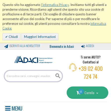
Questo sito ha aggiornato
l'informativa Privacy
. Invitiamo tutti gli utenti a
prenderne visione. Ricordiamo agli utenti che questo sito usa cookie di
profilazione e di terze parti. Chi sceglie di chiudere questo banner
acconsente all'uso dei cookie. Per saperne di più o per modificare le
preferenze sui cookie, gli utenti possono consultare la nostra
Informativa
Cookie
Chiudi
Maggiori Informazioni
ISCRIVITI ALLA NEWSLETTER
Benvenuto in Adaci
ACCEDI
Ti serve AIUTO?
Contattaci al
+39 02 400
724 74
0
Carrello
MENU