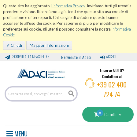
Questo sito ha aggiornato
l'informativa Privacy
. Invitiamo tutti gli utenti a
prenderne visione. Ricordiamo agli utenti che questo sito usa cookie di
profilazione e di terze parti. Chi sceglie di chiudere questo banner
acconsente all'uso dei cookie. Per saperne di più o per modificare le
preferenze sui cookie, gli utenti possono consultare la nostra
Informativa
Cookie
Chiudi
Maggiori Informazioni
ISCRIVITI ALLA NEWSLETTER
Benvenuto in Adaci
ACCEDI
Ti serve AIUTO?
Contattaci al
+39 02 400
724 74
0
Carrello
MENU