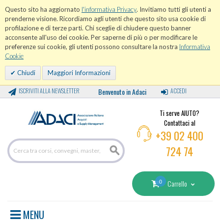
Questo sito ha aggiornato
l'informativa Privacy
. Invitiamo tutti gli utenti a
prenderne visione. Ricordiamo agli utenti che questo sito usa cookie di
profilazione e di terze parti. Chi sceglie di chiudere questo banner
acconsente all'uso dei cookie. Per saperne di più o per modificare le
preferenze sui cookie, gli utenti possono consultare la nostra
Informativa
Cookie
Chiudi
Maggiori Informazioni
ISCRIVITI ALLA NEWSLETTER
Benvenuto in Adaci
ACCEDI
Ti serve AIUTO?
Contattaci al
+39 02 400
724 74
0
Carrello
MENU