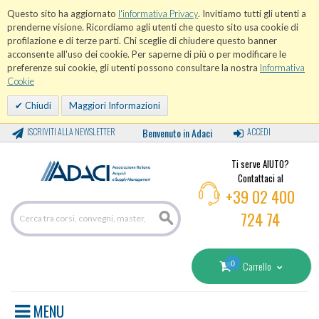
Questo sito ha aggiornato
l'informativa Privacy
. Invitiamo tutti gli utenti a
prenderne visione. Ricordiamo agli utenti che questo sito usa cookie di
profilazione e di terze parti. Chi sceglie di chiudere questo banner
acconsente all'uso dei cookie. Per saperne di più o per modificare le
preferenze sui cookie, gli utenti possono consultare la nostra
Informativa
Cookie
Chiudi
Maggiori Informazioni
ISCRIVITI ALLA NEWSLETTER
Benvenuto in Adaci
ACCEDI
Ti serve AIUTO?
Contattaci al
+39 02 400
724 74
0
Carrello
MENU