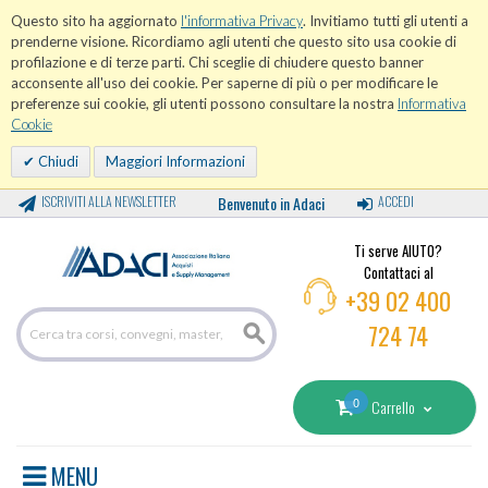
Questo sito ha aggiornato
l'informativa Privacy
. Invitiamo tutti gli utenti a
prenderne visione. Ricordiamo agli utenti che questo sito usa cookie di
profilazione e di terze parti. Chi sceglie di chiudere questo banner
acconsente all'uso dei cookie. Per saperne di più o per modificare le
preferenze sui cookie, gli utenti possono consultare la nostra
Informativa
Cookie
Chiudi
Maggiori Informazioni
ISCRIVITI ALLA NEWSLETTER
Benvenuto in Adaci
ACCEDI
Ti serve AIUTO?
Contattaci al
+39 02 400
724 74
0
Carrello
MENU