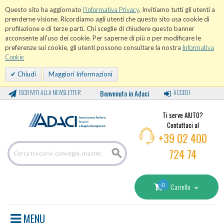
Questo sito ha aggiornato
l'informativa Privacy
. Invitiamo tutti gli utenti a
prenderne visione. Ricordiamo agli utenti che questo sito usa cookie di
profilazione e di terze parti. Chi sceglie di chiudere questo banner
acconsente all'uso dei cookie. Per saperne di più o per modificare le
preferenze sui cookie, gli utenti possono consultare la nostra
Informativa
Cookie
Chiudi
Maggiori Informazioni
ISCRIVITI ALLA NEWSLETTER
Benvenuto in Adaci
ACCEDI
Ti serve AIUTO?
Contattaci al
+39 02 400
724 74
0
Carrello
MENU