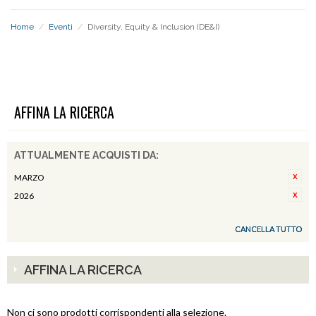
Home
/
Eventi
/
Diversity, Equity & Inclusion (DE&I)
DIVERSITY, EQUITY & INCLUSION (DE&I)
AFFINA LA RICERCA
ATTUALMENTE ACQUISTI DA:
MARZO
2026
CANCELLA TUTTO
AFFINA LA RICERCA
Non ci sono prodotti corrispondenti alla selezione.