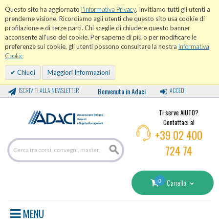
Questo sito ha aggiornato
l'informativa Privacy
. Invitiamo tutti gli utenti a
prenderne visione. Ricordiamo agli utenti che questo sito usa cookie di
profilazione e di terze parti. Chi sceglie di chiudere questo banner
acconsente all'uso dei cookie. Per saperne di più o per modificare le
preferenze sui cookie, gli utenti possono consultare la nostra
Informativa
Cookie
Chiudi
Maggiori Informazioni
ISCRIVITI ALLA NEWSLETTER
Benvenuto in Adaci
ACCEDI
Ti serve AIUTO?
Contattaci al
+39 02 400
724 74
0
Carrello
MENU