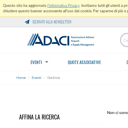
Questo sito ha aggiornato
l'informativa Privacy
. Invitiamo tutti gli utenti a 
chiudere questo banner acconsente all'uso dei cookie. Per saperne di più o p
ISCRIVITI ALLA NEWSLETTER
EVENTI
QUOTE ASSOCIATIVE
Home
/
Eventi
/
Doctrina
DOCTRINA
Non ci sono 
AFFINA LA RICERCA