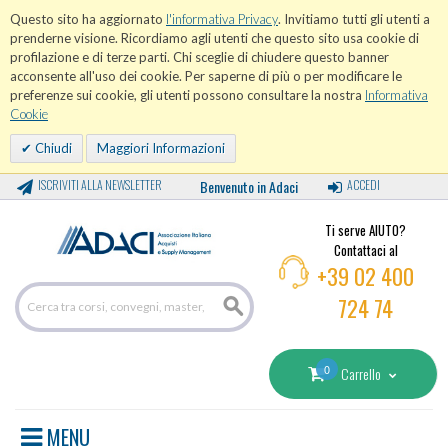
Questo sito ha aggiornato
l'informativa Privacy
. Invitiamo tutti gli utenti a
prenderne visione. Ricordiamo agli utenti che questo sito usa cookie di
profilazione e di terze parti. Chi sceglie di chiudere questo banner
acconsente all'uso dei cookie. Per saperne di più o per modificare le
preferenze sui cookie, gli utenti possono consultare la nostra
Informativa
Cookie
Chiudi
Maggiori Informazioni
ISCRIVITI ALLA NEWSLETTER
Benvenuto in Adaci
ACCEDI
Ti serve AIUTO?
Contattaci al
+39 02 400
724 74
0
Carrello
MENU