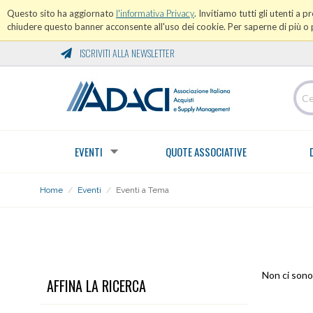
Questo sito ha aggiornato
l'informativa Privacy
. Invitiamo tutti gli utenti a 
chiudere questo banner acconsente all'uso dei cookie. Per saperne di più o p
ISCRIVITI ALLA NEWSLETTER
EVENTI
QUOTE ASSOCIATIVE
Home
/
Eventi
/
Eventi a Tema
EVENTI A TEMA
Non ci sono 
AFFINA LA RICERCA