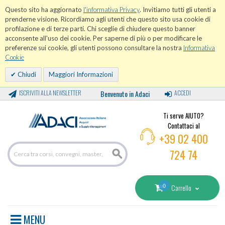
Questo sito ha aggiornato
l'informativa Privacy
. Invitiamo tutti gli utenti a
prenderne visione. Ricordiamo agli utenti che questo sito usa cookie di
profilazione e di terze parti. Chi sceglie di chiudere questo banner
acconsente all'uso dei cookie. Per saperne di più o per modificare le
preferenze sui cookie, gli utenti possono consultare la nostra
Informativa
Cookie
Chiudi
Maggiori Informazioni
ISCRIVITI ALLA NEWSLETTER
Benvenuto in Adaci
ACCEDI
Ti serve AIUTO?
Contattaci al
+39 02 400
724 74
0
Carrello
MENU