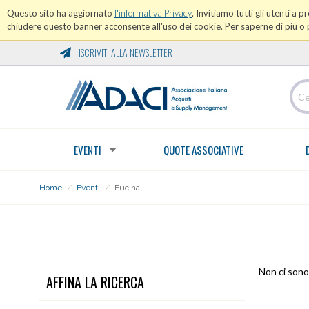
Questo sito ha aggiornato
l'informativa Privacy
. Invitiamo tutti gli utenti a 
chiudere questo banner acconsente all'uso dei cookie. Per saperne di più o p
ISCRIVITI ALLA NEWSLETTER
EVENTI
QUOTE ASSOCIATIVE
Home
/
Eventi
/
Fucina
FUCINA
Non ci sono 
AFFINA LA RICERCA