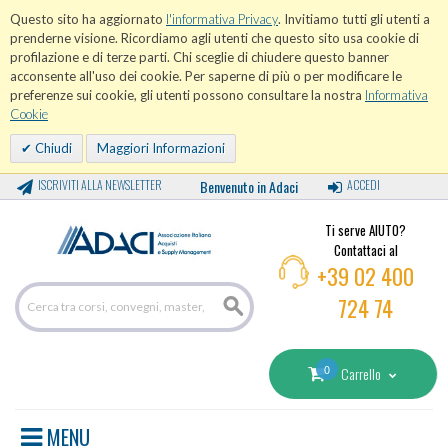
Questo sito ha aggiornato
l'informativa Privacy
. Invitiamo tutti gli utenti a
prenderne visione. Ricordiamo agli utenti che questo sito usa cookie di
profilazione e di terze parti. Chi sceglie di chiudere questo banner
acconsente all'uso dei cookie. Per saperne di più o per modificare le
preferenze sui cookie, gli utenti possono consultare la nostra
Informativa
Cookie
Chiudi
Maggiori Informazioni
ISCRIVITI ALLA NEWSLETTER
Benvenuto in Adaci
ACCEDI
Ti serve AIUTO?
Contattaci al
+39 02 400
724 74
0
Carrello
MENU