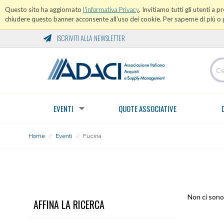
Questo sito ha aggiornato
l'informativa Privacy
. Invitiamo tutti gli utenti a 
chiudere questo banner acconsente all'uso dei cookie. Per saperne di più o p
ISCRIVITI ALLA NEWSLETTER
EVENTI
QUOTE ASSOCIATIVE
Home
/
Eventi
/
Fucina
FUCINA
Non ci sono 
AFFINA LA RICERCA