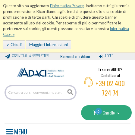
Questo sito ha aggiornato
l'informativa Privacy
. Invitiamo tutti gli utenti a
prenderne visione. Ricordiamo agli utenti che questo sito usa cookie di
profilazione e di terze parti. Chi sceglie di chiudere questo banner
acconsente all'uso dei cookie. Per saperne di più o per modificare le
preferenze sui cookie, gli utenti possono consultare la nostra
Informativa
Cookie
Chiudi
Maggiori Informazioni
ISCRIVITI ALLA NEWSLETTER
Benvenuto in Adaci
ACCEDI
Ti serve AIUTO?
Contattaci al
+39 02 400
724 74
0
Carrello
MENU