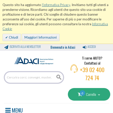
Questo sito ha aggiornato
l'informativa Privacy
. Invitiamo tutti gli utenti a
prenderne visione. Ricordiamo agli utenti che questo sito usa cookie di
profilazione e di terze parti. Chi sceglie di chiudere questo banner
acconsente all'uso dei cookie. Per saperne di più o per modificare le
preferenze sui cookie, gli utenti possono consultare la nostra
Informativa
Cookie
Chiudi
Maggiori Informazioni
ISCRIVITI ALLA NEWSLETTER
Benvenuto in Adaci
ACCEDI
Ti serve AIUTO?
Contattaci al
+39 02 400
724 74
0
Carrello
MENU