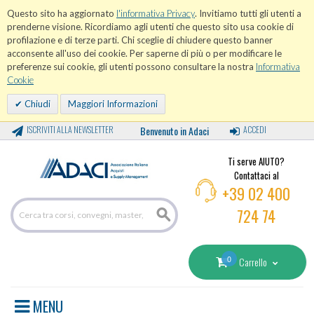
Questo sito ha aggiornato
l'informativa Privacy
. Invitiamo tutti gli utenti a
prenderne visione. Ricordiamo agli utenti che questo sito usa cookie di
profilazione e di terze parti. Chi sceglie di chiudere questo banner
acconsente all'uso dei cookie. Per saperne di più o per modificare le
preferenze sui cookie, gli utenti possono consultare la nostra
Informativa
Cookie
Chiudi
Maggiori Informazioni
ISCRIVITI ALLA NEWSLETTER
Benvenuto in Adaci
ACCEDI
Ti serve AIUTO?
Contattaci al
+39 02 400
724 74
0
Carrello
MENU