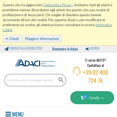
Questo sito ha aggiornato
l'informativa Privacy
. Invitiamo tutti gli utenti a
prenderne visione. Ricordiamo agli utenti che questo sito usa cookie di
profilazione e di terze parti. Chi sceglie di chiudere questo banner
acconsente all'uso dei cookie. Per saperne di più o per modificare le
preferenze sui cookie, gli utenti possono consultare la nostra
Informativa
Cookie
Chiudi
Maggiori Informazioni
ISCRIVITI ALLA NEWSLETTER
Benvenuto in Adaci
ACCEDI
Ti serve AIUTO?
Contattaci al
+39 02 400
724 74
0
Carrello
MENU