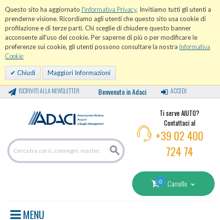
Questo sito ha aggiornato
l'informativa Privacy
. Invitiamo tutti gli utenti a
prenderne visione. Ricordiamo agli utenti che questo sito usa cookie di
profilazione e di terze parti. Chi sceglie di chiudere questo banner
acconsente all'uso dei cookie. Per saperne di più o per modificare le
preferenze sui cookie, gli utenti possono consultare la nostra
Informativa
Cookie
Chiudi
Maggiori Informazioni
ISCRIVITI ALLA NEWSLETTER
Benvenuto in Adaci
ACCEDI
Ti serve AIUTO?
Contattaci al
+39 02 400
724 74
0
Carrello
MENU