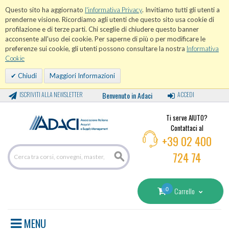
Questo sito ha aggiornato
l'informativa Privacy
. Invitiamo tutti gli utenti a
prenderne visione. Ricordiamo agli utenti che questo sito usa cookie di
profilazione e di terze parti. Chi sceglie di chiudere questo banner
acconsente all'uso dei cookie. Per saperne di più o per modificare le
preferenze sui cookie, gli utenti possono consultare la nostra
Informativa
Cookie
Chiudi
Maggiori Informazioni
ISCRIVITI ALLA NEWSLETTER
Benvenuto in Adaci
ACCEDI
Ti serve AIUTO?
Contattaci al
+39 02 400
724 74
0
Carrello
MENU