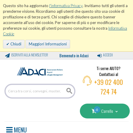
Questo sito ha aggiornato
l'informativa Privacy
. Invitiamo tutti gli utenti a
prenderne visione. Ricordiamo agli utenti che questo sito usa cookie di
profilazione e di terze parti. Chi sceglie di chiudere questo banner
acconsente all'uso dei cookie. Per saperne di più o per modificare le
preferenze sui cookie, gli utenti possono consultare la nostra
Informativa
Cookie
Chiudi
Maggiori Informazioni
ISCRIVITI ALLA NEWSLETTER
Benvenuto in Adaci
ACCEDI
Ti serve AIUTO?
Contattaci al
+39 02 400
724 74
0
Carrello
MENU