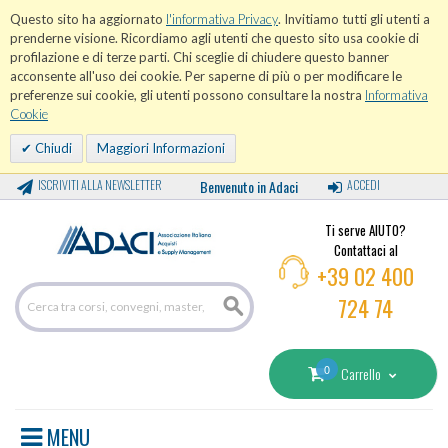
Questo sito ha aggiornato
l'informativa Privacy
. Invitiamo tutti gli utenti a
prenderne visione. Ricordiamo agli utenti che questo sito usa cookie di
profilazione e di terze parti. Chi sceglie di chiudere questo banner
acconsente all'uso dei cookie. Per saperne di più o per modificare le
preferenze sui cookie, gli utenti possono consultare la nostra
Informativa
Cookie
Chiudi
Maggiori Informazioni
ISCRIVITI ALLA NEWSLETTER
Benvenuto in Adaci
ACCEDI
Ti serve AIUTO?
Contattaci al
+39 02 400
724 74
0
Carrello
MENU