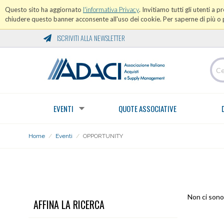
Questo sito ha aggiornato
l'informativa Privacy
. Invitiamo tutti gli utenti a 
chiudere questo banner acconsente all'uso dei cookie. Per saperne di più o p
ISCRIVITI ALLA NEWSLETTER
EVENTI
QUOTE ASSOCIATIVE
Home
/
Eventi
/
OPPORTUNITY
OPPORTUNITY
Non ci sono 
AFFINA LA RICERCA