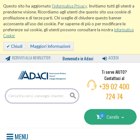
Questo sito ha aggiornato
l'informativa Privacy
. Invitiamo tutti gli utenti a
prenderne visione. Ricordiamo agli utenti che questo sito usa cookie di
profilazione e di terze parti. Chi sceglie di chiudere questo banner
acconsente all'uso dei cookie. Per saperne di più o per modificare le
preferenze sui cookie, gli utenti possono consultare la nostra
Informativa
Cookie
Chiudi
Maggiori Informazioni
ISCRIVITI ALLA NEWSLETTER
Benvenuto in Adaci
ACCEDI
Ti serve AIUTO?
Contattaci al
+39 02 400
724 74
0
Carrello
MENU