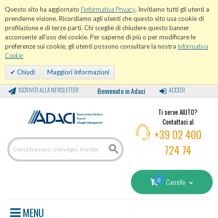
Questo sito ha aggiornato
l'informativa Privacy
. Invitiamo tutti gli utenti a
prenderne visione. Ricordiamo agli utenti che questo sito usa cookie di
profilazione e di terze parti. Chi sceglie di chiudere questo banner
acconsente all'uso dei cookie. Per saperne di più o per modificare le
preferenze sui cookie, gli utenti possono consultare la nostra
Informativa
Cookie
Chiudi
Maggiori Informazioni
ISCRIVITI ALLA NEWSLETTER
Benvenuto in Adaci
ACCEDI
Ti serve AIUTO?
Contattaci al
+39 02 400
724 74
0
Carrello
MENU